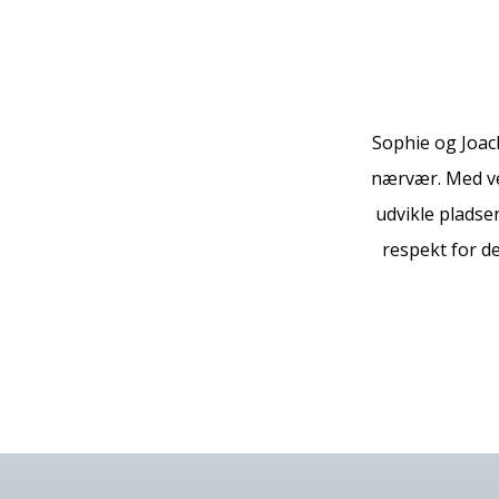
Sophie og Joac
nærvær. Med ve
udvikle pladse
respekt for d