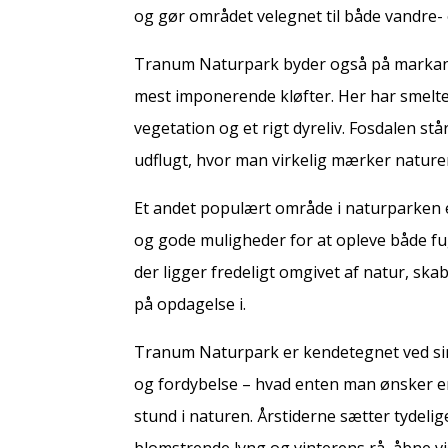
og gør området velegnet til både vandre-
Tranum Naturpark byder også på markan
mest imponerende kløfter. Her har smeltev
vegetation og et rigt dyreliv. Fosdalen stå
udflugt, hvor man virkelig mærker nature
Et andet populært område i naturparken
og gode muligheder for at opleve både f
der ligger fredeligt omgivet af natur, ska
på opdagelse i.
Tranum Naturpark er kendetegnet ved sin s
og fordybelse – hvad enten man ønsker en 
stund i naturen. Årstiderne sætter tydel
blomstrende lyng og vinterens rå, åbne vi