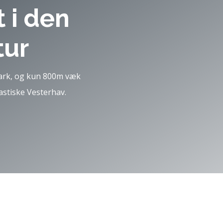
 i den
tur
ark, og kun 800m væk
astiske Vesterhav.