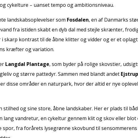
 og cykelture – uanset tempo og ambitionsniveau.
te landskabsoplevelser som
Fosdalen
, en af Danmarks stø
and fra istiden skabt en dyb dal med stejle skrænter, frodi
r i skarp kontrast til de åbne klitter og vidder og er et oplag
ns kræfter og variation.
 er
Langdal Plantage
, som byder på rolige skovstier, udsig
ugleliv og større pattedyr. Sammen med blandt andet
Ejstru
ber disse områder en naturpark, hvor der altid er nye opleve
tilhed og sine store, åbne landskaber. Her er plads til både
lang vandretur, en cykeltur gennem klit og skov eller blot e
ige spor, fra forårets lysegrønne skovbund til sensommerens
dder.