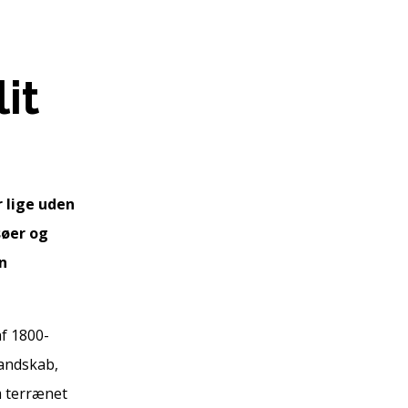
it
 lige uden
søer og
in
af 1800-
landskab,
m terrænet