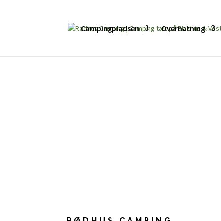
Campingpladsen
Overnatning
RØDHUS CAMPING