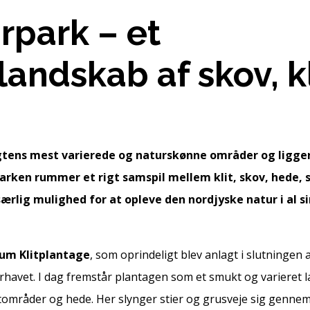
park – et
andskab af skov, kl
e
ens mest varierede og naturskønne områder og ligger
rken rummer et rigt samspil mellem klit, skov, hede, 
ærlig mulighed for at opleve den nordjyske natur i al s
um Klitplantage
, som oprindeligt blev anlagt i slutningen 
terhavet. I dag fremstår plantagen som et smukt og varieret 
litområder og hede. Her slynger stier og grusveje sig genne