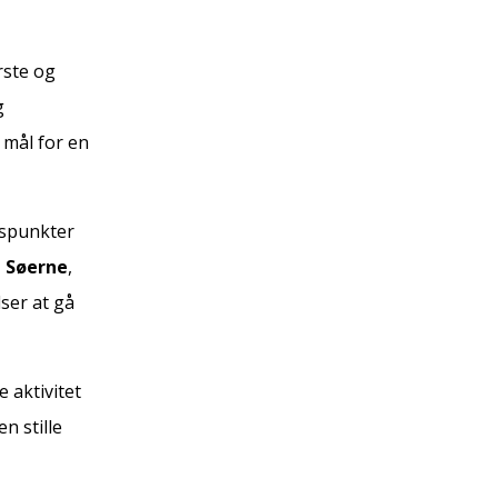
rste og
g
t mål for en
tspunkter
p Søerne
,
lser at gå
 aktivitet
n stille