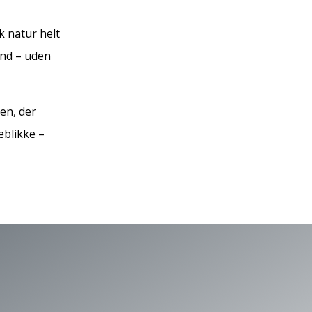
 natur helt
sind – uden
en, der
eblikke –